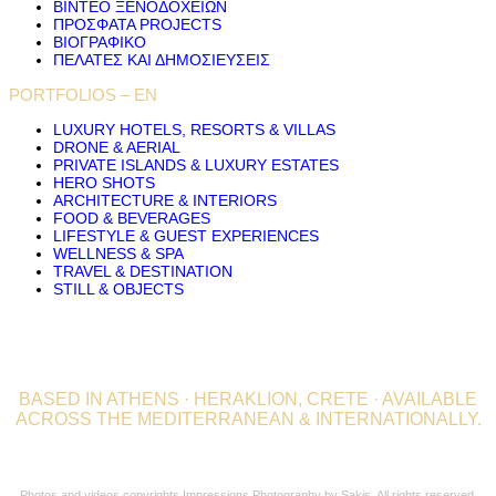
ΒΊΝΤΕΟ ΞΕΝΟΔΟΧΕΊΩΝ
ΠΡΌΣΦΑΤΑ PROJECTS
ΒΙΟΓΡΑΦΙΚΟ
ΠΕΛΆΤΕΣ ΚΑΙ ΔΗΜΟΣΙΕΎΣΕΙΣ
PORTFOLIOS – EN
LUXURY HOTELS, RESORTS & VILLAS
DRONE & AERIAL
PRIVATE ISLANDS & LUXURY ESTATES
HERO SHOTS
ARCHITECTURE & INTERIORS
FOOD & BEVERAGES
LIFESTYLE & GUEST EXPERIENCES
WELLNESS & SPA
TRAVEL & DESTINATION
STILL & OBJECTS
BASED IN ATHENS · HERAKLION, CRETE · AVAILABLE
ACROSS THE MEDITERRANEAN & INTERNATIONALLY.
Professional Hospitality Photographer serving clients worldwide for
over 20 years.
Photos and videos copyrights Impressions Photography by Sakis. All rights reserved.