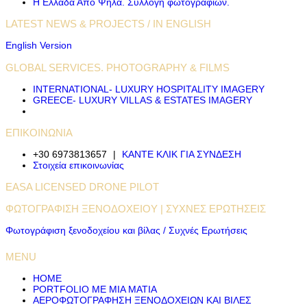
Η Ελλάδα Από Ψηλά. Συλλογή φωτογραφιών.
LATEST NEWS & PROJECTS / IN ENGLISH
English Version
GLOBAL SERVICES. PHOTOGRAPHY & FILMS
INTERNATIONAL- LUXURY HOSPITALITY IMAGERY
GREECE- LUXURY VILLAS & ESTATES IMAGERY
ΕΠΙΚΟΙΝΩΝΙΑ
+30 6973813657
|
ΚΑΝΤΕ ΚΛΙΚ ΓΙΑ ΣΥΝΔΕΣΗ
Στοιχεία επικοινωνίας
EASA LICENSED DRONE PILOT
ΦΩΤΟΓΡΆΦΙΣΗ ΞΕΝΟΔΟΧΕΊΟΥ | ΣΥΧΝΈΣ ΕΡΩΤΉΣΕΙΣ
Φωτογράφιση ξενοδοχείου και βίλας / Συχνές Ερωτήσεις
MENU
HOME
PORTFOLIO ΜΕ ΜΙΑ ΜΑΤΙΑ
ΑΕΡΟΦΩΤΟΓΡΆΦΗΣΗ ΞΕΝΟΔΟΧΕΊΩΝ ΚΑΙ ΒΊΛΕΣ