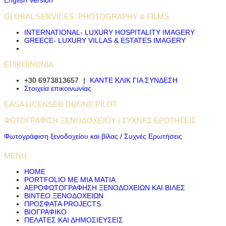
English Version
GLOBAL SERVICES. PHOTOGRAPHY & FILMS
INTERNATIONAL- LUXURY HOSPITALITY IMAGERY
GREECE- LUXURY VILLAS & ESTATES IMAGERY
ΕΠΙΚΟΙΝΩΝΙΑ
+30 6973813657
|
ΚΑΝΤΕ ΚΛΙΚ ΓΙΑ ΣΥΝΔΕΣΗ
Στοιχεία επικοινωνίας
EASA LICENSED DRONE PILOT
ΦΩΤΟΓΡΆΦΙΣΗ ΞΕΝΟΔΟΧΕΊΟΥ | ΣΥΧΝΈΣ ΕΡΩΤΉΣΕΙΣ
Φωτογράφιση ξενοδοχείου και βίλας / Συχνές Ερωτήσεις
MENU
HOME
PORTFOLIO ΜΕ ΜΙΑ ΜΑΤΙΑ
ΑΕΡΟΦΩΤΟΓΡΆΦΗΣΗ ΞΕΝΟΔΟΧΕΊΩΝ ΚΑΙ ΒΊΛΕΣ
ΒΊΝΤΕΟ ΞΕΝΟΔΟΧΕΊΩΝ
ΠΡΌΣΦΑΤΑ PROJECTS
ΒΙΟΓΡΑΦΙΚΟ
ΠΕΛΆΤΕΣ ΚΑΙ ΔΗΜΟΣΙΕΎΣΕΙΣ