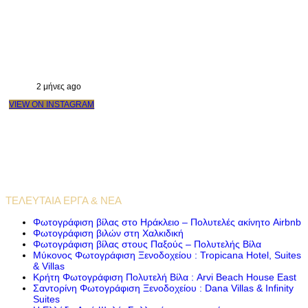
2 μήνες ago
VIEW ON INSTAGRAM
VIDEO PRODUCTIONS
CASE STUDIES / INTERNATIONAL PROJECTS
ΤΕΛΕΥΤΑΊΑ ΈΡΓΑ & ΝΈΑ
Φωτογράφιση βίλας στο Ηράκλειο – Πολυτελές ακίνητο Airbnb
Φωτογράφιση βιλών στη Χαλκιδική
Φωτογράφιση βίλας στους Παξούς – Πολυτελής Βίλα
Μύκονος Φωτογράφιση Ξενοδοχείου : Tropicana Hotel, Suites
& Villas
Κρήτη Φωτογράφιση Πολυτελή Βίλα : Arvi Beach House East
Σαντορίνη Φωτογράφιση Ξενοδοχείου : Dana Villas & Infinity
Suites