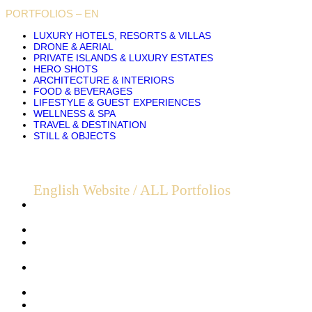
PORTFOLIOS – EN
LUXURY HOTELS, RESORTS & VILLAS
DRONE & AERIAL
PRIVATE ISLANDS & LUXURY ESTATES
HERO SHOTS
ARCHITECTURE & INTERIORS
FOOD & BEVERAGES
LIFESTYLE & GUEST EXPERIENCES
WELLNESS & SPA
TRAVEL & DESTINATION
STILL & OBJECTS
Portfolio Φωτογραφος ξενοδοχείων . βίλες . ιδιωτικά νησιά
| Σάκης
Αεροφωτογράφηση ξενοδοχείων και βίλες
Επαγγελματικό βίντεο για Ξενοδοχεία, Θέρετρα, Βίλες και
Ιδιωτικές Κατοικίες
Επικοινωνία | Σάκης Παπαδόπουλος Φωτογραφος
Ξενοδοχειων
Ζητήστε μια προσφορά
Πελάτες και Δημοσιεύσεις