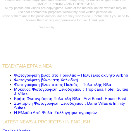
IMAGE LICENSING AND COPYRIGHTS
All my photos and videos are copyrighted. None of the material on this website may be
used for commercial purposes without my prior written permission.
None of them are in the public domain, nor are they free to use. Contact me if you need to
license them or request permission for use. Thank you.
Website by
Carpe Diem Web Creations
VIDEO PRODUCTIONS
CASE STUDIES / INTERNATIONAL PROJECTS
ΤΕΛΕΥΤΑΊΑ ΈΡΓΑ & ΝΈΑ
Φωτογράφιση βίλας στο Ηράκλειο – Πολυτελές ακίνητο Airbnb
Φωτογράφιση βιλών στη Χαλκιδική
Φωτογράφιση βίλας στους Παξούς – Πολυτελής Βίλα
Μύκονος Φωτογράφιση Ξενοδοχείου : Tropicana Hotel, Suites
& Villas
Κρήτη Φωτογράφιση Πολυτελή Βίλα : Arvi Beach House East
Σαντορίνη Φωτογράφιση Ξενοδοχείου : Dana Villas & Infinity
Suites
Η Ελλάδα Από Ψηλά. Συλλογή φωτογραφιών.
LATEST NEWS & PROJECTS / IN ENGLISH